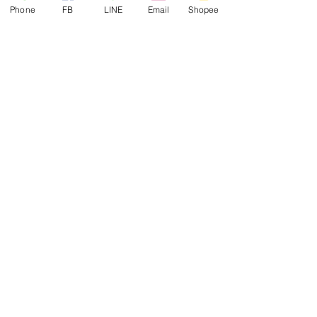
Phone
FB
LINE
Email
Shopee
ซองเอกสาร KA มีจ่าหน้า ฝาซอง
สั่งผลิตสายคาดกล่อง
แถบเทป
THAI
ENVELOPE
MANUFACTURING
บริษัท ไทยการซอง จำกัด
สินค้าและบริการ
ผลงานที่ผ่านมา
ซองเอกสาร
บทความ
ซองจดหมายขาว
ขอใบเสนอราคา