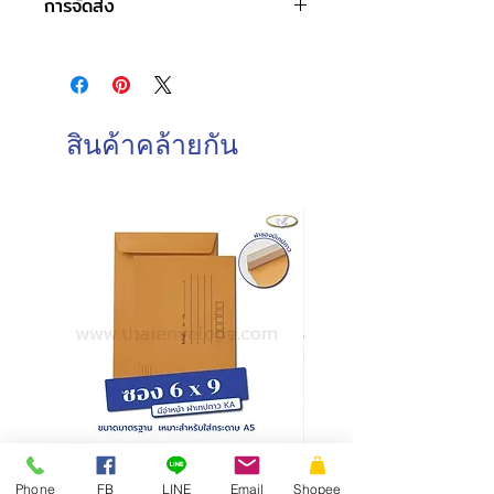
การจัดส่ง
ธุรกิจตอบรับ
ขนาดซอง : 11 x 22 ซม.
วันและเวลาทำการของบริษัท
ชนิดฝา : ฝาสามเหลี่ยม
จันทร์-เสาร์ : 8.00-17.00 น.
ชนิดกระดาษ : กระดาษปอนด์ขาว,
วันอาทิตย์ : ปิดทำการ
กระดาษน้ำตาล BA
วันหยุดนักขัตฤกษ์ : ปิดทำการ
ความหนา : 80 แกรม, 110 แกรม
สินค้าคล้ายกัน
การบรรจุ : 500 ซอง/กล่อง
วันและเวลาในการจัดส่งสินค้า
ทำการจัดส่งสินค้าทุกวันทำการ โดยการ
สั่งซื้อก่อนเวลา 10.00 น. สามารถจัดส่ง
ภายในวันเดียวกัน
การสั่งซื้อหลังเวลา 10.00น.
จัดส่ง
ภายในวันทำการถัดไป
ซองเอกสาร KA มีจ่าหน้า ฝาซอง
สั่งผลิตสายคาดกล่อง
Phone
FB
LINE
Email
Shopee