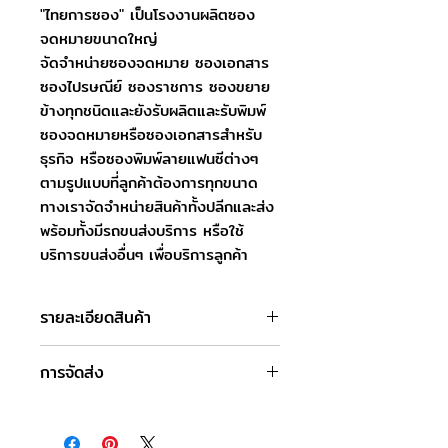
"ไทยการซอง" เป็นโรงงานผลิตซอง
จดหมายขนาดใหญ่
จัดจำหน่ายซองจดหมาย ซองเอกสาร
ซองไปรษณีย์ ซองราชการ ซองขยาย
ข้างทุกชนิดและยังรับผลิตและรับพิมพ์
ซองจดหมายหรือซองเอกสารสำหรับ
ธุรกิจ หรือซองพิมพ์ลายแฟนซีต่างๆ
ตามรูปแบบที่ลูกค้าต้องการทุกขนาด
ทางเราจัดจำหน่ายสินค้าทั้งปลีกและส่ง
พร้อมทั้งมีรถขนส่งบริการ หรือใช้
บริการขนส่งอื่นๆ เพื่อบริการลูกค้า
รายละเอียดสินค้า
ชื่อสินค้า : ซองจดหมาย เบอร์ 6
การจัดส่ง
ขนาดซอง : 9.5 x 14.6 ซม.
ชนิดฝา : ฝาแหลม
วันและเวลาทำการของบริษัท
ชนิดกระดาษ : กระดาษปอนด์
จันทร์-เสาร์ : 8.00-17.00 น.
ความหนา : 100 แกรม