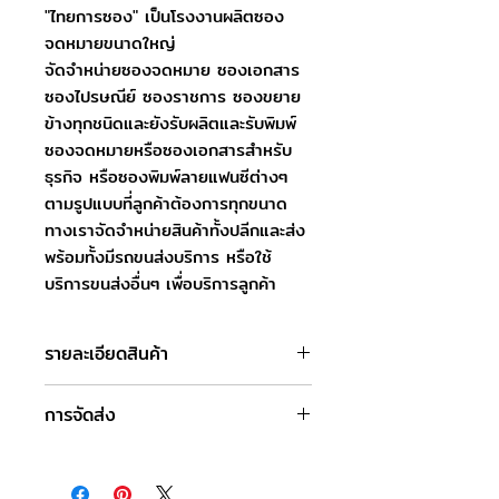
"ไทยการซอง" เป็นโรงงานผลิตซอง
จดหมายขนาดใหญ่
จัดจำหน่ายซองจดหมาย ซองเอกสาร
ซองไปรษณีย์ ซองราชการ ซองขยาย
ข้างทุกชนิดและยังรับผลิตและรับพิมพ์
ซองจดหมายหรือซองเอกสารสำหรับ
ธุรกิจ หรือซองพิมพ์ลายแฟนซีต่างๆ
ตามรูปแบบที่ลูกค้าต้องการทุกขนาด
ทางเราจัดจำหน่ายสินค้าทั้งปลีกและส่ง
พร้อมทั้งมีรถขนส่งบริการ หรือใช้
บริการขนส่งอื่นๆ เพื่อบริการลูกค้า
รายละเอียดสินค้า
ชื่อสินค้า : ซองจดหมายเบอร์ 6.1/2
การจัดส่ง
ขนาดซอง : 9.6 x 16.5 ซม.
ชนิดฝา : ฝาแหลม
วันและเวลาทำการของบริษัท
ชนิดกระดาษ : กระดาษปอนด์
จันทร์-เสาร์ : 8.00-17.00 น.
ความหนา : 100 แกรม