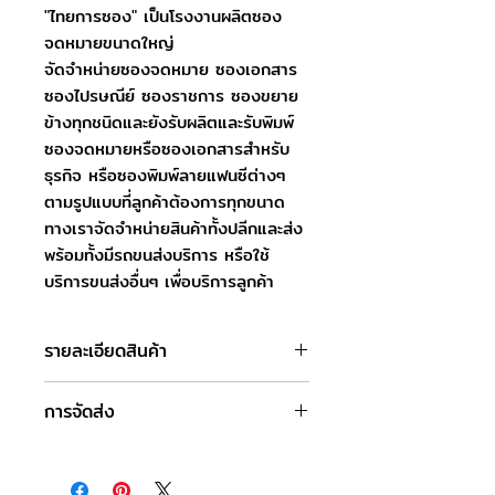
"ไทยการซอง" เป็นโรงงานผลิตซอง
จดหมายขนาดใหญ่
จัดจำหน่ายซองจดหมาย ซองเอกสาร
ซองไปรษณีย์ ซองราชการ ซองขยาย
ข้างทุกชนิดและยังรับผลิตและรับพิมพ์
ซองจดหมายหรือซองเอกสารสำหรับ
ธุรกิจ หรือซองพิมพ์ลายแฟนซีต่างๆ
ตามรูปแบบที่ลูกค้าต้องการทุกขนาด
ทางเราจัดจำหน่ายสินค้าทั้งปลีกและส่ง
พร้อมทั้งมีรถขนส่งบริการ หรือใช้
บริการขนส่งอื่นๆ เพื่อบริการลูกค้า
รายละเอียดสินค้า
ชื่อสินค้า : ซองจดหมาย เบอร์ 3.1/2
การจัดส่ง
ขนาดซอง : 7.6 x 11.5 ซม.
ชนิดฝา : ฝาแหลม
วันและเวลาทำการของบริษัท
ชนิดกระดาษ : กระดาษปอนด์
จันทร์-เสาร์ : 8.00-17.00 น.
ความหนา : 100 แกรม