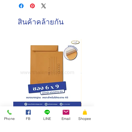
จันทร์-เสาร์ : 8.00-17.00 น.
ความหนา : 100 แกรม
วันอาทิตย์ : ปิดทำการ
วันหยุดนักขัตฤกษ์ : ปิดทำการ
สินค้าคล้ายกัน
วันและเวลาในการจัดส่งสินค้า
ทำการจัดส่งสินค้าทุกวันทำการ โดยการ
สั่งซื้อก่อนเวลา 10.00 น. สามารถจัดส่ง
ภายในวันเดียวกัน
การสั่งซื้อหลังเวลา 10.00น.
จัดส่ง
ภายในวันทำการถัดไป
ซองเอกสาร KA มีจ่าหน้า ฝาซอง
สั่งผลิตสายคาดกล่อง
Phone
FB
LINE
Email
Shopee
แถบเทป