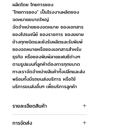
ผลิตโดย ไทยการซอง
"ไทยการซอง" เป็นโรงงานผลิตซอง
จดหมายขนาดใหญ่
จัดจำหน่ายซองจดหมาย ซองเอกสาร
ซองไปรษณีย์ ซองราชการ ซองขยาย
ข้างทุกชนิดและยังรับผลิตและรับพิมพ์
ซองจดหมายหรือซองเอกสารสำหรับ
ธุรกิจ หรือซองพิมพ์ลายแฟนซีต่างๆ
ตามรูปแบบที่ลูกค้าต้องการทุกขนาด
ทางเราจัดจำหน่ายสินค้าทั้งปลีกและส่ง
พร้อมทั้งมีรถขนส่งบริการ หรือใช้
บริการขนส่งอื่นๆ เพื่อบริการลูกค้า
รายละเอียดสินค้า
ชื่อสินค้า : ซองแฟนซี 22x11 cm.
การจัดส่ง
ชนิดฝา : ฝาแฟนซี
สี : แดงเบอร์กันดี
วันและเวลาทำการของบริษัท
ชนิดกระดาษ : กระดาษปอนด์