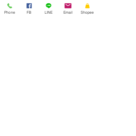
Phone
FB
LINE
Email
Shopee
ซองเอกสาร KA มีจ่าหน้า ฝาซองแถบเทป
สั่งผลิตสายคาดกล่อง
THAI
ENVELOPE
MANUFACTURING
บริษัท ไทยการซอง จำกัด
สินค้าและบริการ
ผลงานที่ผ่านมา
ซองเอกสาร