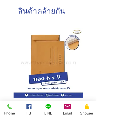
วันหยุดนักขัตฤกษ์ : ปิดทำการ
การบรรจุ : 50 ซอง/แพค
สินค้าคล้ายกัน
วันและเวลาในการจัดส่งสินค้า
ทำการจัดส่งสินค้าทุกวันทำการ โดยการ
สั่งซื้อก่อนเวลา 10.00 น. สามารถจัดส่ง
ภายในวันเดียวกัน
การสั่งซื้อหลังเวลา 10.00น.
จัดส่ง
ภายในวันทำการถัดไป
ซองเอกสาร KA มีจ่าหน้า ฝาซอง
สั่งผลิตสายคาดกล่อง
แถบเทป
Phone
FB
LINE
Email
Shopee