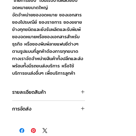
"ไทยการซอง" เป็นโรงงานผลิตซอง
จดหมายขนาดใหญ่
จัดจำหน่ายซองจดหมาย ซองเอกสาร
ซองไปรษณีย์ ซองราชการ ซองขยาย
ข้างทุกชนิดและยังรับผลิตและรับพิมพ์
ซองจดหมายหรือซองเอกสารสำหรับ
ธุรกิจ หรือซองพิมพ์ลายแฟนซีต่างๆ
ตามรูปแบบที่ลูกค้าต้องการทุกขนาด
ทางเราจัดจำหน่ายสินค้าทั้งปลีกและส่ง
พร้อมทั้งมีรถขนส่งบริการ หรือใช้
บริการขนส่งอื่นๆ เพื่อบริการลูกค้า
รายละเอียดสินค้า
ชื่อสินค้า : ซองจดหมายสี เบอร์ 7.1/2
การจัดส่ง
ขนาดซอง : 17.8 x 12.7 ซม.
ชนิดฝา : ฝาสามเหลี่ยม
วันและเวลาทำการของบริษัท
สี : ชมพู
จันทร์-เสาร์ : 8.00-17.00 น.
ชนิดกระดาษ : กระดาษปอนด์
วันอาทิตย์ : ปิดทำการ
ความหนา : ชมพู70 แกรม