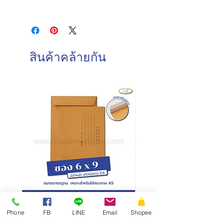
ชนิดฝา : ฝาสามเหลี่ยม
วันและเวลาทำการของบริษัท
ชนิดกระดาษ : กระดาษปอนด์
จันทร์-เสาร์ : 8.00-17.00 น.
ความหนา : 120 แกรม
วันอาทิตย์ : ปิดทำการ
การบรรจุ : 450 ซอง/กล่อง
วันหยุดนักขัตฤกษ์ : ปิดทำการ
สินค้าคล้ายกัน
วันและเวลาในการจัดส่งสินค้า
ทำการจัดส่งสินค้าทุกวันทำการ โดยการ
สั่งซื้อก่อนเวลา 10.00 น. สามารถจัดส่ง
ภายในวันเดียวกัน
การสั่งซื้อหลังเวลา 10.00น.
จัดส่ง
ภายในวันทำการถัดไป
ซองเอกสาร KA มีจ่าหน้า ฝาซอง
สั่งผลิตสายคาดกล่อง
Phone
FB
LINE
Email
Shopee