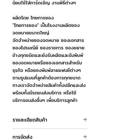
นิยมใช้ใส่การ์ดเชิญ งานพิธีต่างๆ
ผลิตโดย ไทยการซอง
"ไทยการซอง" เป็นโรงงานผลิตซอง
จดหมายขนาดใหญ่
จัดจำหน่ายซองจดหมาย ซองเอกสาร
ซองไปรษณีย์ ซองราชการ ซองขยาย
ข้างทุกชนิดและยังรับผลิตและรับพิมพ์
ซองจดหมายหรือซองเอกสารสำหรับ
ธุรกิจ หรือซองพิมพ์ลายแฟนซีต่างๆ
ตามรูปแบบที่ลูกค้าต้องการทุกขนาด
ทางเราจัดจำหน่ายสินค้าทั้งปลีกและส่ง
พร้อมทั้งมีรถขนส่งบริการ หรือใช้
บริการขนส่งอื่นๆ เพื่อบริการลูกค้า
รายละเอียดสินค้า
ชื่อสินค้า : ซองยุโรป สีเข้ม
การจัดส่ง
ขนาดซอง : 5.25 x 7.25 นิ้ว