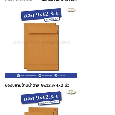
ซองขยายข้างน้ำตาล 9x12.3/4x2 นิ้ว