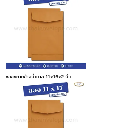
ซองขยายข้างน้ำตาล 11x16x2 นิ้ว