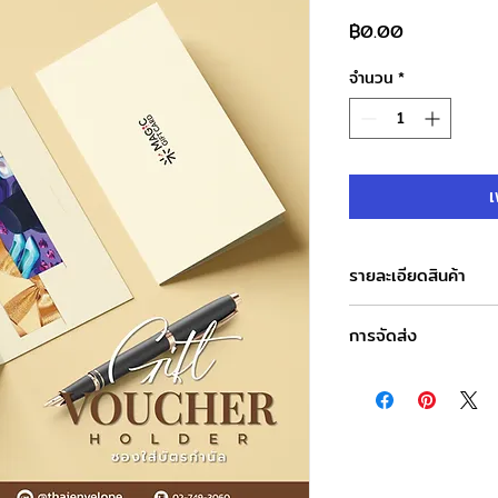
ราคา
฿0.00
จำนวน
*
เ
รายละเอียดสินค้า
ชื่อบริการ : ซองใส่บัตร
การจัดส่ง
สามารถทำได้ทุกรูปแบบท
ตั้งแต่การพิมพ์โลโก้,
วันและเวลาทำการของบ
งานพิมพ์ต่างๆ
จันทร์-เสาร์ : 8.00-1
รับผลิตเท่านั้นกรุณาติ
วันอาทิตย์ : ปิดทำการ
ต้องการ
วันหยุดนักขัตฤกษ์ : ป
"ติดต่อเราได้ที่นี่"
หรือแ
วันและเวลาในการจัดส่ง