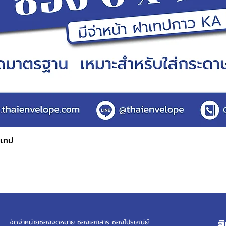
บเทป
ดูข้อมูลด่วน
ส
จัดจำหน่ายซองจดหมาย ซองเอกสาร ซองไปรษณีย์