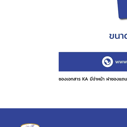
ซองเอกสาร KA มีจ่าหน้า ฝาซองแถ