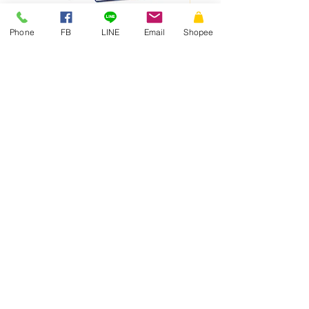
Phone
FB
LINE
Email
Shopee
ซองเอกสาร KA มีจ่าหน้า ฝาซอง
สั่งผลิตสายคาดกล่อง
แถบเทป
THAI
ENVELOPE
MANUFACTURING
บริษัท ไทยการซอง จำกัด
สินค้าและบริการ
ผลงานที่ผ่านมา
ซองเอกสาร