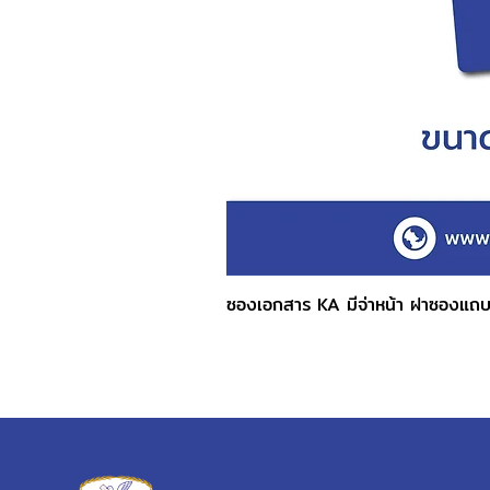
ซองเอกสาร KA มีจ่าหน้า ฝาซองแถ