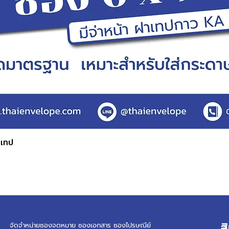
บเทป
ดูข้อมูลด่วน
ส
จัดจำหน่ายซองจดหมาย ซองเอกสาร ซองไปรษณีย์