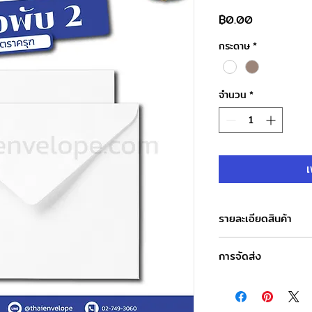
ราคา
฿0.00
กระดาษ
*
จำนวน
*
เ
รายละเอียดสินค้า
ชื่อสินค้า : ซองจดหมาย
การจัดส่ง
ขนาดซอง : 21 x 25.4
ชนิดกระดาษ : กระดาษ
วันและเวลาทำการของบ
ความหนา : ขาว 80 แก
จันทร์-เสาร์ : 8.00-1
การบรรจุ : 500 ซอง/
วันอาทิตย์ : ปิดทำการ