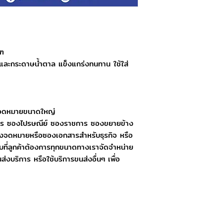
วันหยุดนักขัตฤกษ์ : ป
วันและเวลาในการจัดส่ง
ทำการจัดส่งสินค้าทุกว
10.00 น. สามารถจัดส่
ุฑ
การสั่งซื้อหลังเวลา 1
กระดาษน้ำตาล แข็งแกร่งทนทาน ใช้ใส่
งจดหมายขนาดใหญ่
ร ซองไปรษณีย์ ซองราชการ ซองขยายข้าง
ซองจดหมายหรือซองเอกสารสำหรับธุรกิจ หรือ
ที่ลูกค้าต้องการทุกขนาดทางเราจัดจำหน่าย
นส่งบริการ หรือใช้บริการขนส่งอื่นๆ เพื่อ