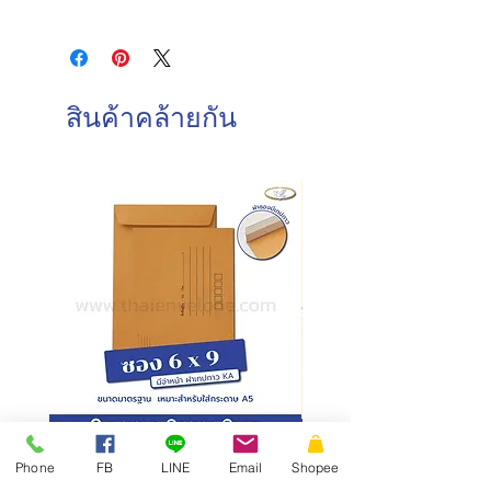
ชนิดกระดาษ : กระดาษปอนด์ขาว,
วันและเวลาทำการของบริษัท
กระดาษน้ำตาล
จันทร์-เสาร์ : 8.00-17.00 น.
ความหนา : ขาว 80 แกรม / น้ำตาล
วันอาทิตย์ : ปิดทำการ
110 แกรม
วันหยุดนักขัตฤกษ์ : ปิดทำการ
การบรรจุ : 500 ซอง/กล่อง
สินค้าคล้ายกัน
วันและเวลาในการจัดส่งสินค้า
ทำการจัดส่งสินค้าทุกวันทำการ โดยการ
สั่งซื้อก่อนเวลา 10.00 น. สามารถจัดส่ง
ภายในวันเดียวกัน
การสั่งซื้อหลังเวลา 10.00น.
จัดส่ง
ภายในวันทำการถัดไป
ซองเอกสาร KA มีจ่าหน้า ฝาซอง
สั่งผลิตสายคาดกล่อง
Phone
FB
LINE
Email
Shopee
แถบเทป