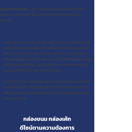
เช่น ถุงที่มีช่องกั้นด้านในเพื่อรับแรง
ถุงออกแบบพิเศษ
กระแทก หรือถุงที่ทำขึ้นเฉพาะกิจสำหรับโปรโมชั่นและ
เทศกาล
ถุงกระดาษคือเครื่องมือการตลาดที่เคลื่อนไหวได้
นอกเหนือจากการใช้งานจริงแล้ว ถุงกระดาษยังทำหน้าที่
เหมือนป้ายโฆษณาเคลื่อนที่ ทุกครั้งที่ลูกค้าถือถุงออกไป
ไม่ว่าจะนำกลับบ้าน ไปเจอเพื่อน ไปที่ทำงาน หรือแม้แต่
ถ่ายรูปโพสต์ลงโซเชียล ถุงกระดาษที่มีดีไซน์สวยและพิมพ์
โลโก้ร้านอย่างชัดเจน จะช่วยสร้างการจดจำและกระตุ้น
ความสนใจให้คนอื่นอยากเข้ามาซื้อด้วย
กล่าวได้ว่าการลงทุนกับถุงกระดาษคุณภาพดีและออกแบบ
เฉพาะสำหรับร้าน ไม่ใช่เพียงแค่การอำนวยความสะดวก
แต่คือการลงทุนทางภาพลักษณ์ที่จะช่วยผลักดันยอดขาย
ในระยะยาวด้วย
กล่องขนม กล่องเค้ก
ดีไซน์ตามความต้องการ