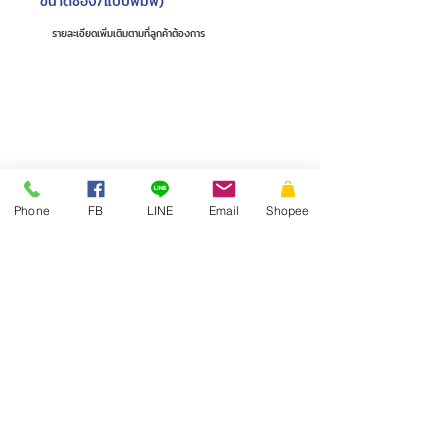
ขนาดซอง/แบบพิมพ์)
Phone
FB
LINE
Email
Shopee
ไฟล์ Artwork หรือ ตัวอย่างงาน
อัพโหลดไฟล์ Artwork
Upload supported file (Max 15MB)
ส่งข้อความ