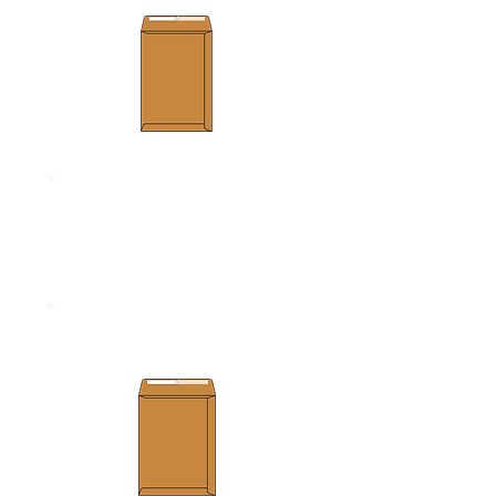
ขนาด 229 x 324 มม.
ความหนา 125 แกรม
ซอง 10 x 13 KA