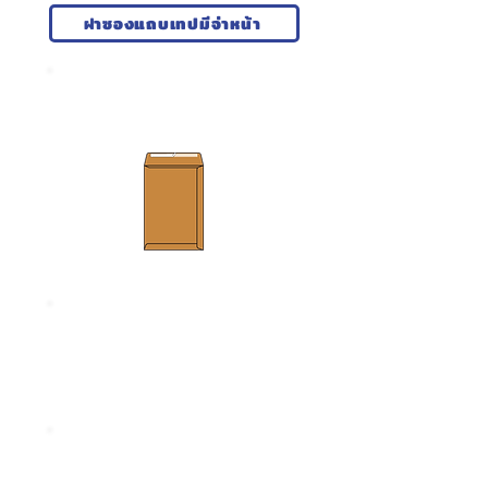
ฝาซองแถบเทปมีจ่าหน้า
ซอง 7 x 10 KA
ขนาด 178 x 254 มม.
ความหนา 125 แกรม
ซอง 9 x 12.3/4 (C4) KA