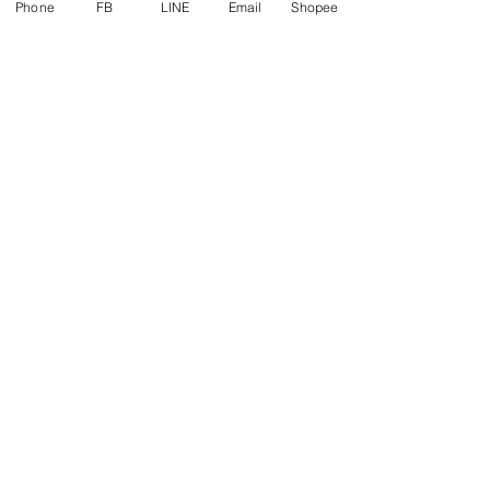
Phone
FB
LINE
Email
Shopee
1
2
3
4
THAI
ENVELOPE
MANUFACTURING
บริษัท ไทยการซอง จำกัด
สินค้าและบริการ
ผลงานที่ผ่านมา
ซองเอกสาร
บทความ
ซองจดหมายขาว
ขอใบเสนอราคา