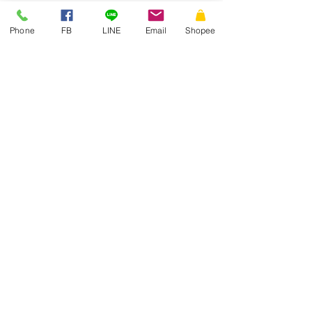
Phone
FB
LINE
Email
Shopee
ขนาด 229 x 324 x 51 มม.
ความหนา 110 แกรม
ซอง 11 x 17 x 2 BA