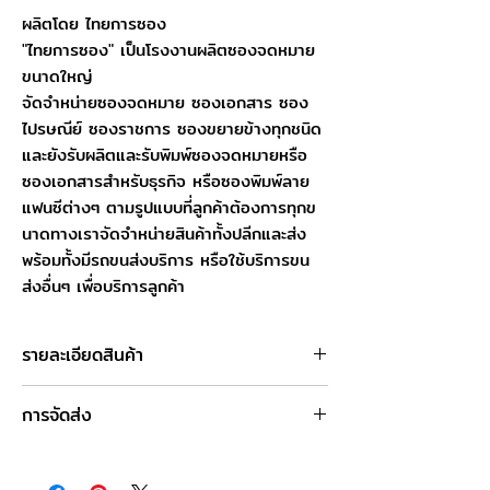
ผลิตโดย ไทยการซอง
"ไทยการซอง" เป็นโรงงานผลิตซองจดหมาย
ขนาดใหญ่
จัดจำหน่ายซองจดหมาย ซองเอกสาร ซอง
ไปรษณีย์ ซองราชการ ซองขยายข้างทุกชนิด
และยังรับผลิตและรับพิมพ์ซองจดหมายหรือ
ซองเอกสารสำหรับธุรกิจ หรือซองพิมพ์ลาย
แฟนซีต่างๆ ตามรูปแบบที่ลูกค้าต้องการทุกข
นาดทางเราจัดจำหน่ายสินค้าทั้งปลีกและส่ง
พร้อมทั้งมีรถขนส่งบริการ หรือใช้บริการขน
ส่งอื่นๆ เพื่อบริการลูกค้า
รายละเอียดสินค้า
ชื่อสินค้า : ซองเอกสารขาว 10 x 12 นิ้ว
การจัดส่ง
ขนาดซอง : 25.4 x 30.5 ซม.
ชนิดฝา : ฝาตรง
วันและเวลาทำการของบริษัท
ชนิดกระดาษ : กระดาษปอนด์ขาว
จันทร์-เสาร์ : 8.00-17.00 น.
ความหนา : 100 แกรม