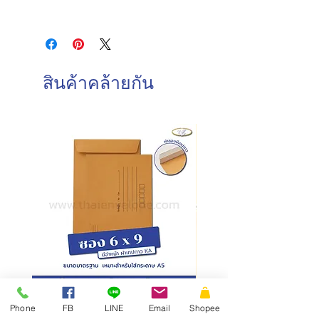
ขนาดซอง : 32.4 x 45.7 ซม.
วันและเวลาทำการของบริษัท
ชนิดฝา : ฝาตรง
จันทร์-เสาร์ : 8.00-17.00 น.
ชนิดกระดาษ : กระดาษคราฟน้ำตาล
วันอาทิตย์ : ปิดทำการ
ความหนา : 110/125 แกรม
วันหยุดนักขัตฤกษ์ : ปิดทำการ
การบรรจุ : 250 ซอง/กล่อง
สินค้าคล้ายกัน
วันและเวลาในการจัดส่งสินค้า
ทำการจัดส่งสินค้าทุกวันทำการ โดยการ
สั่งซื้อก่อนเวลา 10.00 น. สามารถจัดส่ง
ภายในวันเดียวกัน
การสั่งซื้อหลังเวลา 10.00น.
จัดส่ง
ภายในวันทำการถัดไป
ซองเอกสาร KA มีจ่าหน้า ฝาซอง
สั่งผลิตสายคาดกล่อง
Phone
FB
LINE
Email
Shopee