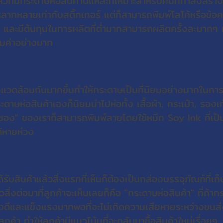
้วก็มีกระดาษห่อสินค้านี่แหละที่เหมาะสำหรับคนที่กำลังสร้
่หลากหลายเท่ากับสติ๊กเกอร์ แต่ก็สามารถพิมพ์โลโก้หรือข้อ
และมีต้นทุนในการผลิตที่ต่ำมากสามารถผลิตครั้งละมากๆ แล
้มค่าอย่างมาก
สิ่งแวดล้อมกันมากขึ้นทำให้กระดาษเป็นที่นิยมอย่างมากในกา
าษห่อสินค้าเองก็นิยมนำไปห่อทั้ง เสื้อผ้า, กระเป๋า, รองเท
รซอง" ของเราก็สามารถพิมพ์ลายโดยใช้หมึก Soy Ink ที่เ
้หายห่วง
ับสินค้าแล้วสิ่งแรกที่เห็นก็ต้องเป็นกล่องบรรจุภัณฑ์ที่เก็
ิ่งต่อมาที่ลูกค้าจะเห็นเลยก็คือ "กระดาษห่อสินค้า" ที่ถ้
ีและแข็งแรงมากพอที่จะไม่เกิดความเสียหายระหว่างขนส่
ค้า ทำให้ลูกค้ามีแนวโน้มที่จะกลับมาซื้อสินค้าใหม่เรื่อยๆ